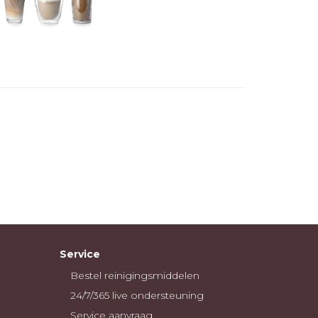
Service
Bestel reinigingsmiddelen
24/7/365 live ondersteuning
Service aanvraag