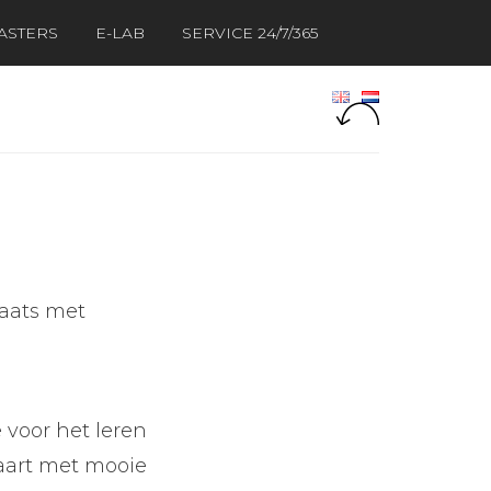
ASTERS
E-LAB
SERVICE 24/7/365
laats met
 voor het leren
kaart met mooie