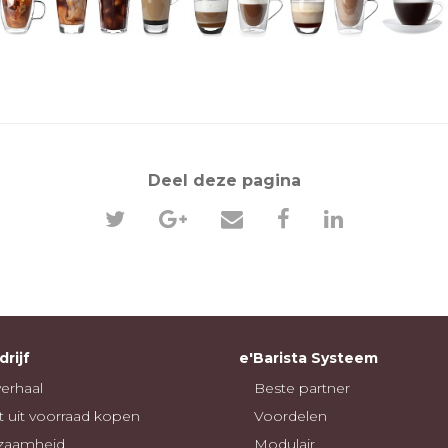
Deel deze pagina
rijf
e'Barista Systeem
erhaal
Beste partner
t uit voorraad kopen
Voordelen
zaamheid
Modulair