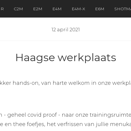
IR
C2M
E2M
E4M
E4M-X
E6M
SHOTM
12 april 2021
Haagse werkplaats
ekker hands-on, van harte welkom in onze werkp
- geheel covid proof - naar onze trainingsruimte
e en thee foefjes, het verfrissen van jullie menu