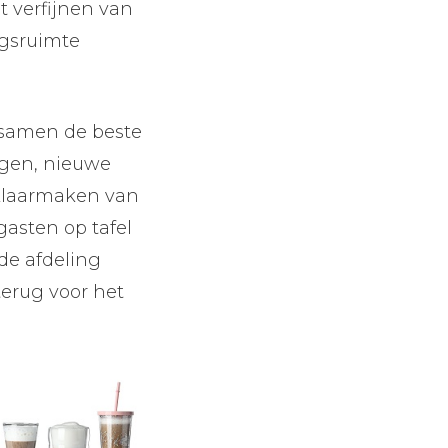
t verfijnen van
ngsruimte
r samen de beste
engen, nieuwe
 klaarmaken van
gasten op tafel
de afdeling
terug voor het