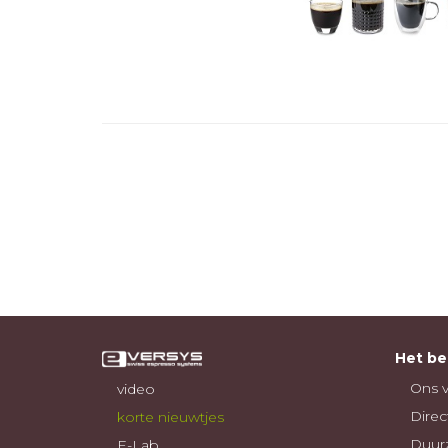
Het bed
Ons v
video
Direc
korte nieuwtjes
Duur
E-Lab